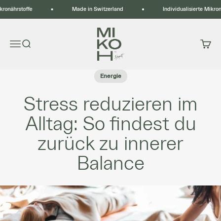
Zum Inhalt springen
kronährstoffe
Made in Switzerland
Individualisierte Mikronä
MIKOH by Hepart
Menü
Suche
Waren
Energie
Stress reduzieren im
Alltag: So findest du
zurück zu innerer
Balance